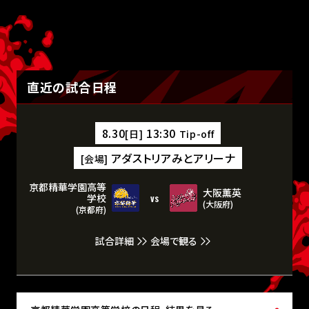
直近の試合日程
8.30
13:30
[日]
Tip-off
アダストリアみとアリーナ
[会場]
京都精華学園高等
大阪薫英
vs
学校
(大阪府)
(京都府)
試合詳細
会場で観る