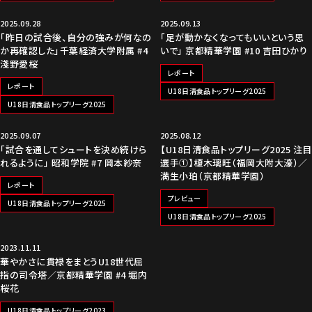
2025.09.28
2025.09.13
「昨日の試合後、自分の強みが何なの
「足が動かなくなってもいいという思
か再確認した」千葉経済大学附属 #4
いで」 京都精華学園 #10 吉田ひかり
淺野愛桜
レポート
レポート
U18日清食品トップリーグ2025
U18日清食品トップリーグ2025
2025.09.07
2025.08.12
「試合を通してシュートを決め続けら
【U18日清食品トップリーグ2025 注目
れるように」 昭和学院 #7 岡本紗奈
選手①】榎木璃旺（福岡大附大濠）／
満生小珀（京都精華学園）
レポート
プレビュー
U18日清食品トップリーグ2025
U18日清食品トップリーグ2025
2023.11.11
華やかさに貫禄をまとうU18世代屈
指の司令塔／京都精華学園 #4 堀内
桜花
U18日清食品トップリーグ2023