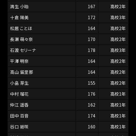
満生 小珀
167
高校2年
十倉 陽美
172
高校3年
松居 ことほ
164
高校2年
長瀬 萌々奈
170
高校2年
石渡 セリーナ
178
高校3年
平澤 明奈
164
高校2年
高山 留里那
164
高校2年
小畠 芽生
155
高校2年
中村 瑠花
176
高校1年
仲江 遥香
162
高校1年
田中 百音
174
高校1年
谷口 娃咲
160
高校1年