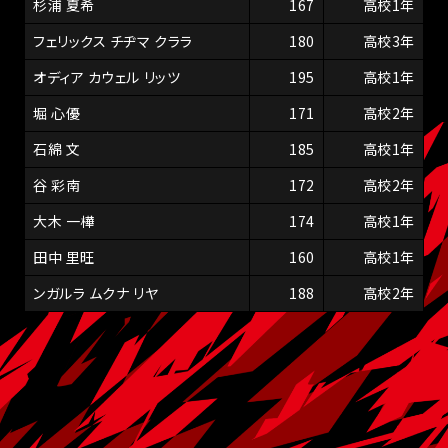
杉浦 夏希
167
高校1年
フェリックス チヂマ クララ
180
高校3年
オディア カウェル リッツ
195
高校1年
堀 心優
171
高校2年
石綿 文
185
高校1年
谷 彩南
172
高校2年
大木 一樺
174
高校1年
田中 里旺
160
高校1年
ンガルラ ムクナ リヤ
188
高校2年