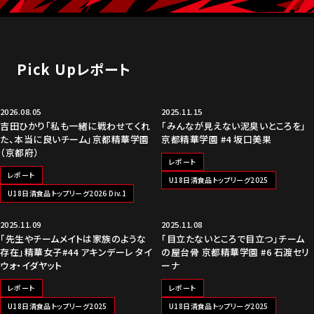
Pick Upレポート
NEW
2026.08.05
2025.11.15
吉田ひかり「私も一緒に戦わせてくれ
「みんなが見えない泥臭いところを」
た、本当に良いチーム」京都精華学園
京都精華学園 #4 坂口美果
（京都府）
レポート
レポート
U18日清食品トップリーグ2025
U18日清食品トップリーグ2026 Div.1
2025.11.09
2025.11.08
「先生やチームメイトは家族のような
「目立たないところで目立つ」チーム
存在」精華女子#44 アキンデーレ タイ
の屋台骨 京都精華学園 #6 石渡セリ
ウォ・イダヤット
ーナ
レポート
レポート
U18日清食品トップリーグ2025
U18日清食品トップリーグ2025