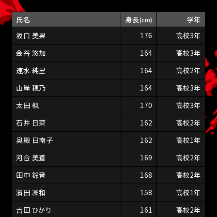
氏名
身長
学年
(cm)
坂口 美果
176
高校3年
金谷 悠加
164
高校3年
速水 純里
164
高校2年
山岸 穂乃
164
高校3年
太田 楓
170
高校3年
石井 日菜
162
高校2年
奥殿 日南子
162
高校1年
河合 美蒼
169
高校2年
田中 鈴音
168
高校2年
濱田 凜和
158
高校1年
吉田 ひかり
161
高校2年