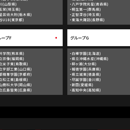
川(山梨県)
・八戸学院光星(青森県)
玉栄(埼玉県)
・桐生第一(群馬県)
星芸術大附(栃木県)
・正智深谷(埼玉県)
谷U18(東京都)
・東海大諏訪(長野県)
ループF
グループG
州学院(熊本県)
・白樺学園(北海道)
立宗像(福岡県)
・県立沖縄水産(沖縄県)
立米子東(鳥取県)
・柳ヶ浦(大分県)
立宇部工業(山口県)
・報徳学園(兵庫県)
都精華学園(京都府)
・県立城東(徳島県)
立松江東(島根県)
・尽誠学園(香川県)
山商科大学(岡山県)
・新田(愛媛県)
立広島皆実(広島県)
・高知中央(高知県)