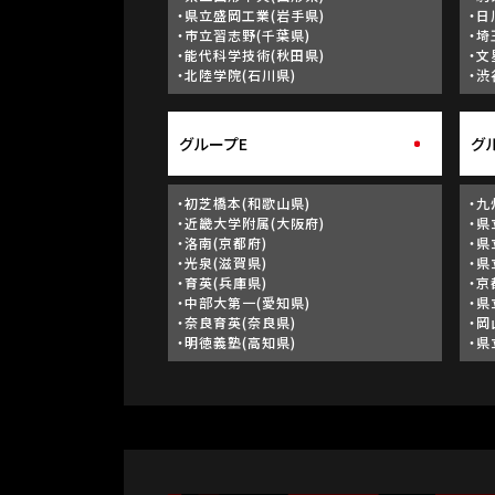
・県立盛岡工業(岩手県)
・日
・市立習志野(千葉県)
・埼
・能代科学技術(秋田県)
・文
・北陸学院(石川県)
・渋
グループE
グ
・初芝橋本(和歌山県)
・九
・近畿大学附属(大阪府)
・県
・洛南(京都府)
・県
・光泉(滋賀県)
・県
・育英(兵庫県)
・京
・中部大第一(愛知県)
・県
・奈良育英(奈良県)
・岡
・明徳義塾(高知県)
・県