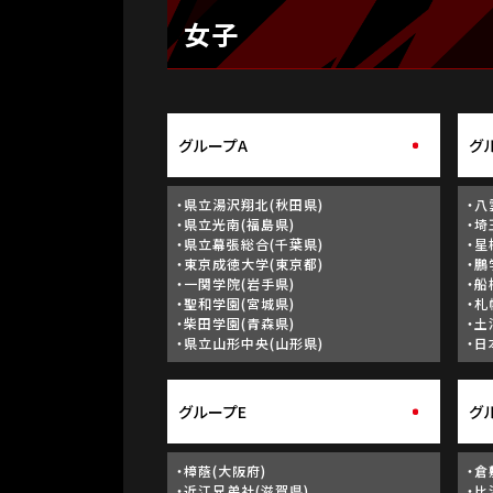
女子
グループA
グ
・県立湯沢翔北(秋田県)
・八
・県立光南(福島県)
・埼
・県立幕張総合(千葉県)
・星
・東京成徳大学(東京都)
・鵬
・一関学院(岩手県)
・船
・聖和学園(宮城県)
・札
・柴田学園(青森県)
・土
・県立山形中央(山形県)
・日
グループE
グ
・樟蔭(大阪府)
・倉
・近江兄弟社(滋賀県)
・比