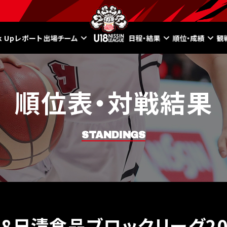
ck Upレポート
出場チーム
日程・結果
順位・成績
観
順位表・対戦結果
STANDINGS
18日清食品ブロックリーグ20