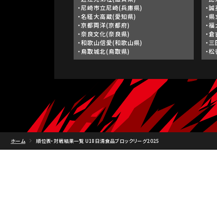
・尼崎市立尼崎(兵庫県)
・誠
・名経大高蔵(愛知県)
・県
・京都両洋(京都府)
・福
・奈良文化(奈良県)
・倉
・和歌山信愛(和歌山県)
・三
・鳥取城北(鳥取県)
・松
ホーム
順位表・対戦結果一覧 U18日清食品ブロックリーグ2025