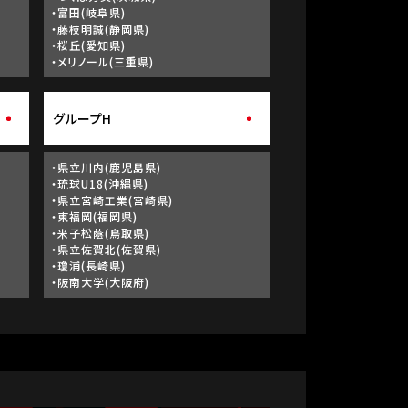
・富田(岐阜県)
・藤枝明誠(静岡県)
・桜丘(愛知県)
・メリノール(三重県)
グループH
・県立川内(鹿児島県)
・琉球U18(沖縄県)
・県立宮崎工業(宮崎県)
・東福岡(福岡県)
・米子松蔭(鳥取県)
・県立佐賀北(佐賀県)
・瓊浦(長崎県)
・阪南大学(大阪府)