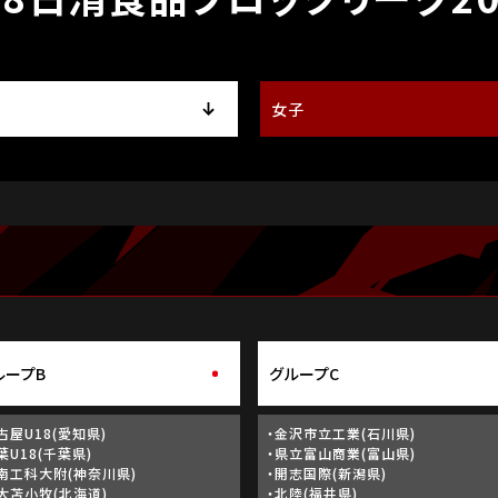
女子
ループB
グループC
古屋U18(愛知県)
・金沢市立工業(石川県)
葉U18(千葉県)
・県立富山商業(富山県)
南工科大附(神奈川県)
・開志国際(新潟県)
大苫小牧(北海道)
・北陸(福井県)