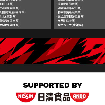
英(山口県)
・長崎西(長崎県)
立小林(宮崎県)
・明徳義塾(高知県)
大附属若葉(福岡県)
・神戸龍谷(兵庫県)
吉北(鳥取県)
・県立富岡東(徳島県)
田松聖(兵庫県)
・英明(香川県)
徳学院(島根県)
・聖カタリナ(愛媛県)
SUPPORTED BY