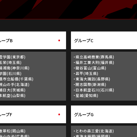
ループB
グループC
雲学園(東京都)
・県立高崎商業(群馬県)
玉栄(埼玉県)
・福井工業大附(福井県)
槎湘南(神奈川県)
・龍谷富山(富山県)
学園(石川県)
・昌平(埼玉県)
橋市立船橋(千葉県)
・東海大諏訪(長野県)
幌山の手(北海道)
・開志国際(新潟県)
浦日大(茨城県)
・日本航空石川(石川県)
本航空(山梨県)
・星城(愛知県)
ループF
グループG
敷翠松(岡山県)
・とわの森三愛(北海道)
治山女子(広島県)
・東海大福岡(福岡県)