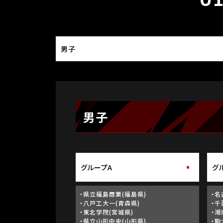
男子
男子
グループA
グ
・県立福島商業(福島県)
・名
・八戸工大一(青森県)
・千
・東北学院(宮城県)
・湘
・県立山形中央(山形県)
・駒