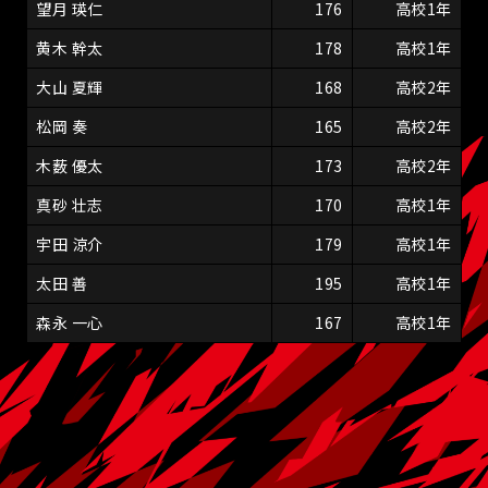
望月 瑛仁
176
高校1年
黄木 幹太
178
高校1年
大山 夏輝
168
高校2年
松岡 奏
165
高校2年
木薮 優太
173
高校2年
真砂 壮志
170
高校1年
宇田 涼介
179
高校1年
太田 善
195
高校1年
森永 一心
167
高校1年