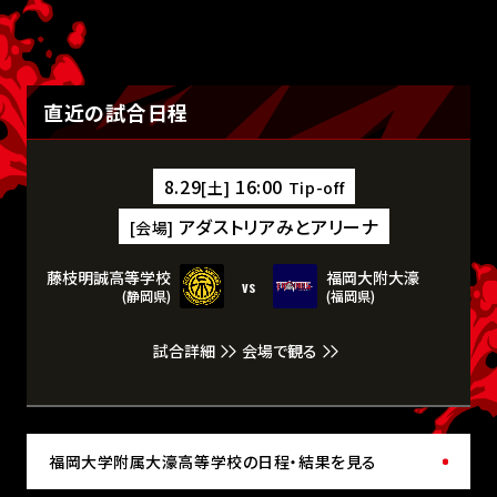
直近の試合日程
8.29
16:00
[土]
Tip-off
アダストリアみとアリーナ
[会場]
藤枝明誠高等学校
福岡大附大濠
vs
(静岡県)
(福岡県)
試合詳細
会場で観る
福岡大学附属大濠高等学校の日程・結果を見る