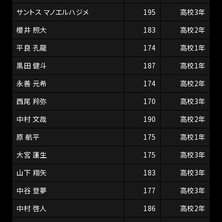
サントス マノエルハジメ
195
高校3年
櫻井 照大
183
高校2年
平良 孔龍
174
高校1年
黒田 健斗
187
高校1年
永善 元希
174
高校2年
西尾 羚弥
170
高校3年
中村 文哉
190
高校2年
原 航平
175
高校1年
大宮 蓮生
175
高校3年
山下 翔矢
183
高校3年
中谷 登夢
177
高校3年
中村 啓人
186
高校2年