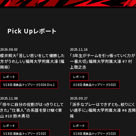
Pick Upレポート
2026.08.03
2025.11.16
櫻井照大「苦しい思いをして優勝した
「3年生がチームを引っ張っていく力が
方がうれしい」福岡大学附属大濠（福
一番大切」福岡大学附属大濠 #7 村
岡県）
上敬之丞
レポート
レポート
U18日清食品トップリーグ2026 Div.1
U18日清食品トップリーグ2025
2025.11.08
2025.09.27
「徐々に自分の役割がはっきりとして
「派手なプレーはできずとも、絞りにく
きた」“仕事人”の系譜を受け継ぐ東
い選手に」福岡大学附属大濠 #6 吉岡
山 #10 鈴木勇功
陽
レポート
レポート
U18日清食品トップリーグ2025
U18日清食品トップリーグ2025