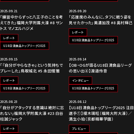
2025.09.21
2025.09.20
「練習中からずっと八王子のことを考
「応援席のみんなに、タフに戦う姿を
えてきた」福岡大学附属大濠 #8 サン
見せたかった」美濃加茂 #8 奥村輝己
トス マノエルハジメ
レポート
レポート
U18日清食品トップリーグ2025
U18日清食品トップリーグ2025
2025.09.15
2025.09.14
「『自分がやらなきゃ』という気持ちで
【OB・OGが語るU18日清食品リーグ
プレーした」鳥取城北 #5 永田惺雅
の思い出④】渡邉伶音
レポート
インタビュー
U18日清食品トップリーグ2025
U18日清食品トップリーグ2025
2025.08.23
2025.08.12
「自分がアタックする意識は絶対に忘
【U18日清食品トップリーグ2025 注目
れない」福岡大学附属大濠 #23 白谷
選手①】榎木璃旺（福岡大附大濠）／
柱誠ジャック
満生小珀（京都精華学園）
レポート
プレビュー