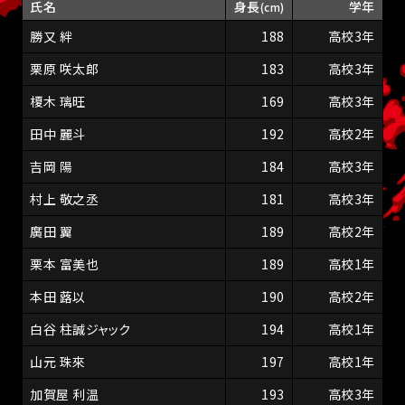
氏名
身長
学年
(cm)
勝又 絆
188
高校3年
栗原 咲太郎
183
高校3年
榎木 璃旺
169
高校3年
田中 麗斗
192
高校2年
吉岡 陽
184
高校3年
村上 敬之丞
181
高校3年
廣田 翼
189
高校2年
栗本 富美也
189
高校1年
本田 蕗以
190
高校2年
白谷 柱誠ジャック
194
高校1年
山元 珠來
197
高校1年
加賀屋 利温
193
高校3年